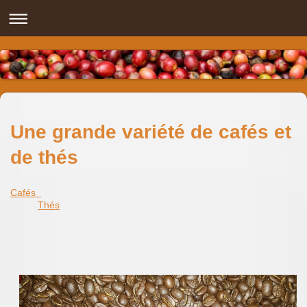
Une grande variété de cafés et
de thés
Cafés
Thés